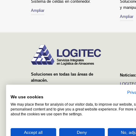
Sistema de celdas en contenedor.
Solucion
y manipu
Ampliar
Ampliar
Soluciones en todas las áreas de
Noticias
almacén.
LOGITEC
Desde el suministro y montaje de simples
Priv
Ver más
estanterías, hasta sistemas avanzados con
We use cookies
equipos automáticos y software de control y
We may place these for analysis of our visitor data, to improve our website,
gestión.
personalised content and to give you a great website experience. For more 
about the cookies we use open the settings.
Accept all
Deny
No, adj