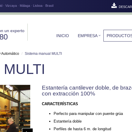
d · Vizcaya · Málaga · Lisboa · Brasil
DESCAR
on un experto
580
INICIO
EMPRESA
PRODUCTO
y Automático
Sistema manual MULTI
l MULTI
Estantería cantilever doble, de bra
con extracción 100%
CARACTERÍSTICAS
Perfecto para manipular con puente grúa
Estantería doble
Perfiles de hasta 6 m. de longitud