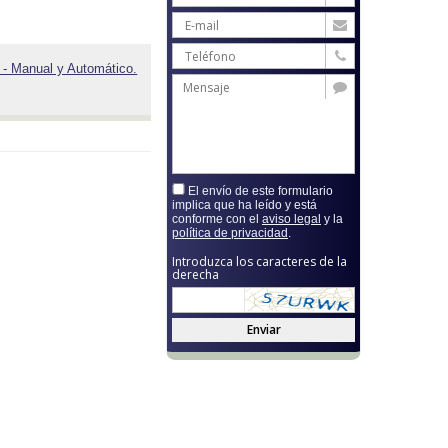
- Manual y Automático.
El envío de este formulario
implica que ha leído y está
conforme con el
aviso legal
y la
política de privacidad
.
Introduzca los caracteres de la
derecha
Enviar