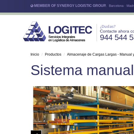
MEMBER OF SYNERGY LOGISTIC GROUP.
Barcelona · Madri
¿Dudas?
Contacte ahora c
944 544 
Inicio
Productos
Almacenaje de Cargas Largas - Manual 
Sistema manua