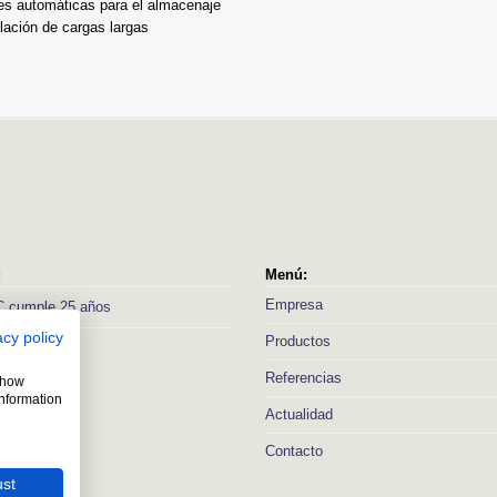
es automáticas para el almacenaje
lación de cargas largas
:
Menú:
Empresa
 cumple 25 años
acy policy
Productos
Referencias
 show
information
Actualidad
Contacto
ust