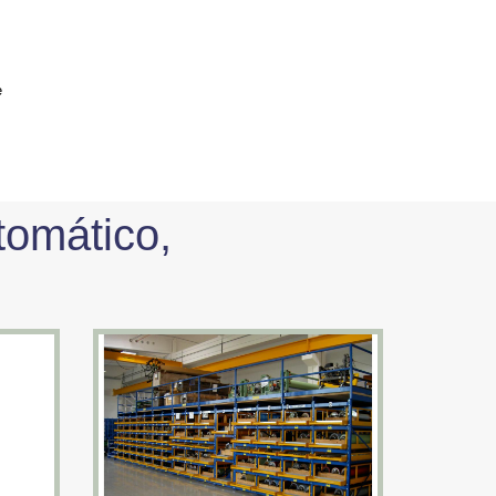
e
tomático,