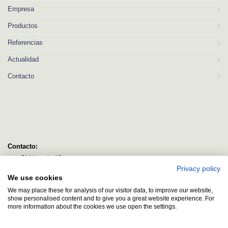
Empresa
Productos
Referencias
Actualidad
Contacto
Contacto:
C/ Idorsolo 13
Privacy policy
48160 Derio
We use cookies
Bizkaia
We may place these for analysis of our visitor data, to improve our website,
logitec@logitecsl.net
show personalised content and to give you a great website experience. For
more information about the cookies we use open the settings.
+34 944 544 580
+34 944 545 406