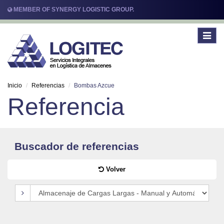
MEMBER OF SYNERGY LOGISTIC GROUP.
Toggle
navigat
Inicio
Referencias
Bombas Azcue
Referencia
Buscador de referencias
Volver