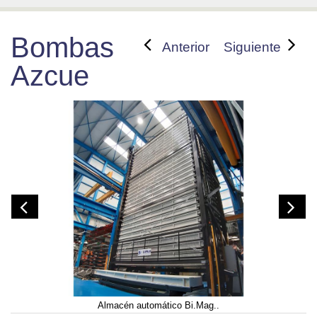
Bombas
Anterior
Siguiente
Azcue
Almacén automático Bi.Mag..