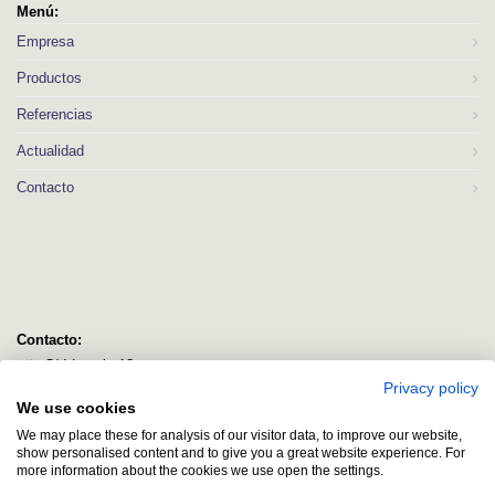
Menú:
Empresa
Productos
Referencias
Actualidad
Contacto
Contacto:
C/ Idorsolo 13
Privacy policy
48160 Derio
We use cookies
Bizkaia
We may place these for analysis of our visitor data, to improve our website,
logitec@logitecsl.net
show personalised content and to give you a great website experience. For
more information about the cookies we use open the settings.
+34 944 544 580