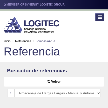
MEMBER OF SYNERGY LOGISTIC GROUP.
Toggle
navigat
Inicio
Referencias
Bombas Azcue
Referencia
Buscador de referencias
Volver