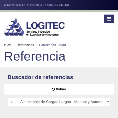
MEMBER OF SYNERGY LOGISTIC GROUP.
Toggle
navigat
Inicio
Referencias
Carrocerías Ferqui
Referencia
Buscador de referencias
Volver