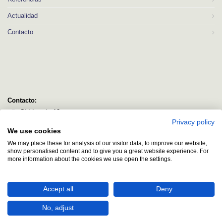
Actualidad
Contacto
Contacto:
C/ Idorsolo 13
Privacy policy
48160 Derio
We use cookies
Bizkaia
We may place these for analysis of our visitor data, to improve our website,
logitec@logitecsl.net
show personalised content and to give you a great website experience. For
more information about the cookies we use open the settings.
+34 944 544 580
+34 944 545 406
Accept all
Deny
No, adjust
2026 © Todos los derechos reservados.
Política de Privacidad
|
Aviso legal