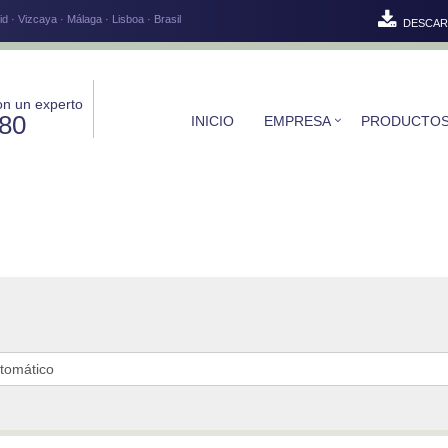
d · Vizcaya · Málaga · Lisboa · Brasil
DESCAR
on un experto
580
INICIO
EMPRESA
PRODUCTO