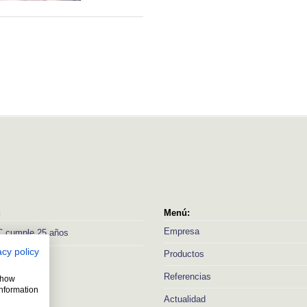
:
Menú:
Empresa
 cumple 25 años
acy policy
Productos
Referencias
 show
information
Actualidad