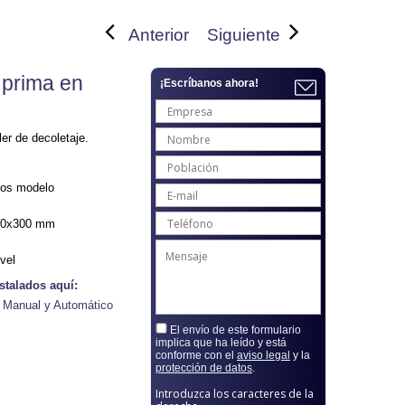
Anterior
Siguiente
 prima en
¡Escríbanos ahora!
er de decoletaje.
cos modelo
720x300 mm
vel
stalados aquí:
 Manual y Automático
El envío de este formulario
implica que ha leído y está
conforme con el
aviso legal
y la
protección de datos
.
Introduzca los caracteres de la