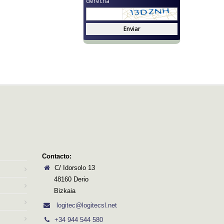
derecha
Enviar
Contacto:
C/ Idorsolo 13
48160 Derio
Bizkaia
logitec@logitecsl.net
+34 944 544 580