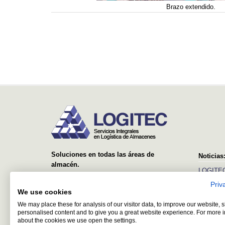
Brazo extendido.
Soluciones en todas las áreas de
Noticias
almacén.
LOGITEC
Desde el suministro y montaje de simples
Priv
Ver más
estanterías, hasta sistemas avanzados con
We use cookies
equipos automáticos y software de control y
We may place these for analysis of our visitor data, to improve our website,
gestión.
personalised content and to give you a great website experience. For more 
about the cookies we use open the settings.