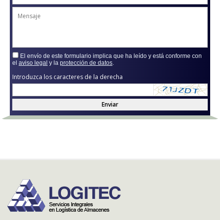
El envío de este formulario implica que ha leído y está conforme con
el
aviso legal
y la
protección de datos
.
Introduzca los caracteres de la derecha
Enviar