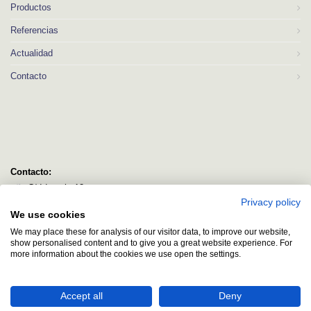
Productos
Referencias
Actualidad
Contacto
Contacto:
C/ Idorsolo 13
Privacy policy
48160 Derio
We use cookies
Bizkaia
We may place these for analysis of our visitor data, to improve our website,
logitec@logitecsl.net
show personalised content and to give you a great website experience. For
more information about the cookies we use open the settings.
+34 944 544 580
+34 944 545 406
Accept all
Deny