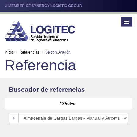
MEMBER OF SYNERGY LOGISTIC GROUP.
Toggle
navigat
Inicio
Referencias
Selcom Aragón
Referencia
Buscador de referencias
Volver