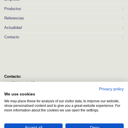
Productos
Referencias
Actualidad
Contacto
Contacto:
C/ Idorsolo 13
Privacy policy
48160 Derio
We use cookies
Bizkaia
We may place these for analysis of our visitor data, to improve our website,
logitec@logitecsl.net
show personalised content and to give you a great website experience. For
more information about the cookies we use open the settings.
+34 944 544 580
+34 944 545 406
Accept all
Deny