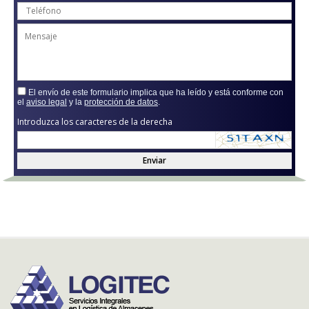
El envío de este formulario implica que ha leído y está conforme con
el
aviso legal
y la
protección de datos
.
Introduzca los caracteres de la derecha
Enviar