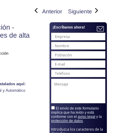
Anterior
Siguiente
ión -
¡Escríbanos ahora!
es de alta
cción
stalados aquí:
l y Automático
El envío de este formulario
implica que ha leído y está
conforme con el
aviso legal
y la
protección de datos
.
Introduzca los caracteres de la