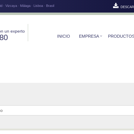
d · Vizcaya · Málaga · Lisboa · Brasil
DESCAR
on un experto
580
INICIO
EMPRESA
PRODUCTO