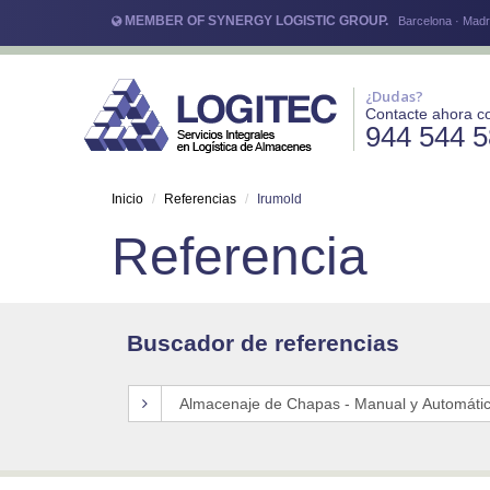
MEMBER OF SYNERGY LOGISTIC GROUP.
Barcelona · Madri
¿Dudas?
Contacte ahora c
944 544 
Inicio
Referencias
Irumold
Referencia
Buscador de referencias