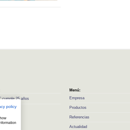
:
Menú:
Empresa
 cumple 25 años
acy policy
Productos
Referencias
 show
information
Actualidad