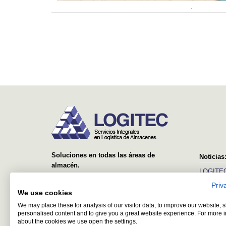
.
Soluciones en todas las áreas de
Noticias
almacén.
LOGITEC
Desde el suministro y montaje de simples
Priv
Ver más
estanterías, hasta sistemas avanzados con
We use cookies
equipos automáticos y software de control y
We may place these for analysis of our visitor data, to improve our website,
gestión.
personalised content and to give you a great website experience. For more 
about the cookies we use open the settings.