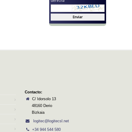
derecha
Enviar
Contacto:
C/ Idorsolo 13
48160 Derio
Bizkaia
logitec@logitecsl.net
+34 944 544 580