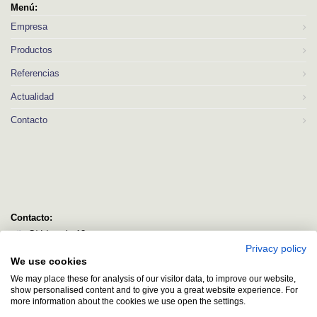
Menú:
Empresa
Productos
Referencias
Actualidad
Contacto
Contacto:
C/ Idorsolo 13
Privacy policy
48160 Derio
We use cookies
Bizkaia
We may place these for analysis of our visitor data, to improve our website,
logitec@logitecsl.net
show personalised content and to give you a great website experience. For
more information about the cookies we use open the settings.
+34 944 544 580