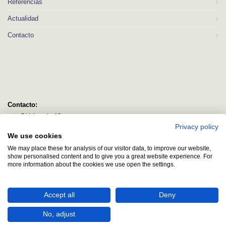
Referencias
Actualidad
Contacto
Contacto:
C/ Idorsolo 13
Privacy policy
48160 Derio
We use cookies
Bizkaia
We may place these for analysis of our visitor data, to improve our website,
logitec@logitecsl.net
show personalised content and to give you a great website experience. For
more information about the cookies we use open the settings.
+34 944 544 580
+34 944 545 406
Accept all
Deny
No, adjust