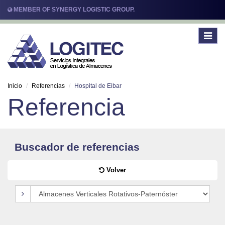
MEMBER OF SYNERGY LOGISTIC GROUP.
Toggle
navigat
Inicio
Referencias
Hospital de Eibar
Referencia
Buscador de referencias
Volver