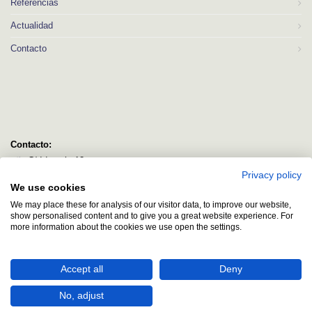
Referencias
Actualidad
Contacto
Contacto:
C/ Idorsolo 13
Privacy policy
48160 Derio
We use cookies
Bizkaia
We may place these for analysis of our visitor data, to improve our website,
logitec@logitecsl.net
show personalised content and to give you a great website experience. For
more information about the cookies we use open the settings.
+34 944 544 580
+34 944 545 406
Accept all
Deny
No, adjust