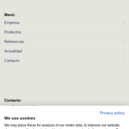
Menú:
Empresa
Productos
Referencias
Actualidad
Contacto
Contacto:
C/ Idorsolo 13
Privacy policy
48160 Derio
We use cookies
Bizkaia
We may place these for analysis of our visitor data, to improve our website,
logitec@logitecsl.net