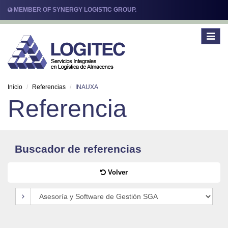
MEMBER OF SYNERGY LOGISTIC GROUP.
Toggle
navigat
Inicio
Referencias
INAUXA
Referencia
Buscador de referencias
Volver