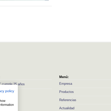
:
Menú:
Empresa
 cumple 25 años
acy policy
Productos
Referencias
 show
information
Actualidad