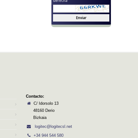
derecha
Enviar
Contacto:
C/ Idorsolo 13
48160 Derio
Bizkaia
logitec@logitecsl.net
+34 944 544 580