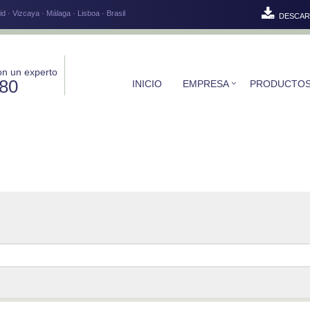
d · Vizcaya · Málaga · Lisboa · Brasil
DESCAR
on un experto
580
INICIO
EMPRESA
PRODUCTO