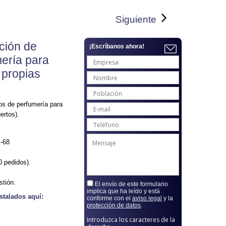
Siguiente
ción de
¡Escríbanos ahora!
ería para
 propias
os de perfumería para
ertos).
G-68
0 pedidos).
stión.
El envío de este formulario
implica que ha leído y está
stalados aquí:
conforme con el
aviso legal
y la
protección de datos
.
Introduzca los caracteres de la