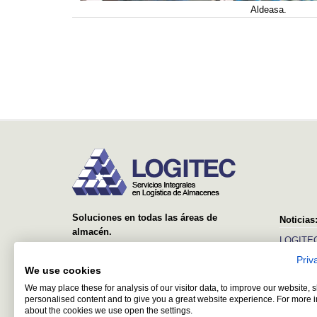
Aldeasa.
Soluciones en todas las áreas de
Noticias
almacén.
LOGITEC
Desde el suministro y montaje de simples
Priv
Ver más
estanterías, hasta sistemas avanzados con
We use cookies
equipos automáticos y software de control y
We may place these for analysis of our visitor data, to improve our website,
gestión.
personalised content and to give you a great website experience. For more 
about the cookies we use open the settings.