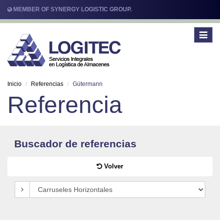
MEMBER OF SYNERGY LOGISTIC GROUP.
Toggle
navigat
Inicio
Referencias
Gütermann
Referencia
Buscador de referencias
Volver