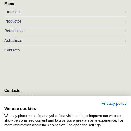
Menú:
Empresa
Productos
Referencias
Actualidad
Contacto
Contacto:
C/ Idorsolo 13
Privacy policy
48160 Derio
We use cookies
Bizkaia
We may place these for analysis of our visitor data, to improve our website,
logitec@logitecsl.net
show personalised content and to give you a great website experience. For
more information about the cookies we use open the settings.
+34 944 544 580