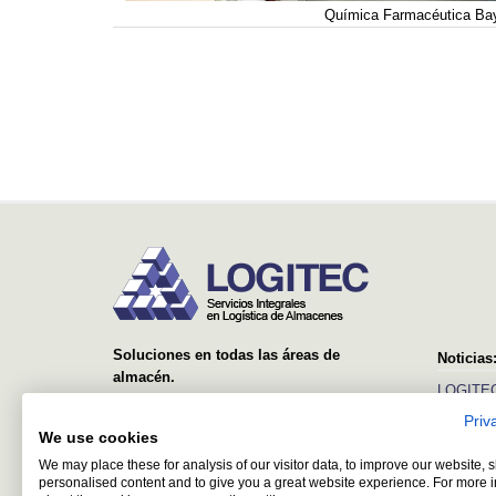
Química Farmacéutica Bay
Soluciones en todas las áreas de
Noticias
almacén.
LOGITEC
Desde el suministro y montaje de simples
Priv
Ver más
estanterías, hasta sistemas avanzados con
We use cookies
equipos automáticos y software de control y
We may place these for analysis of our visitor data, to improve our website,
gestión.
personalised content and to give you a great website experience. For more 