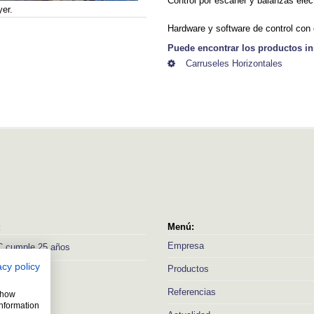
Control por escáner y balanzas elec
er.
Hardware y software de control con
Puede encontrar los productos in
Carruseles Horizontales
:
Menú:
Empresa
 cumple 25 años
acy policy
Productos
Referencias
 show
information