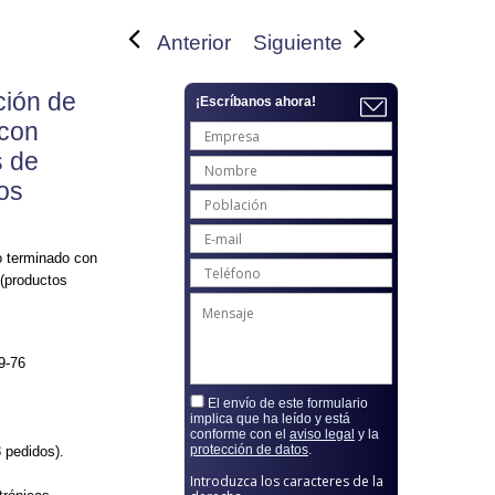
Anterior
Siguiente
ción de
¡Escríbanos ahora!
 con
s de
tos
o terminado con
 (productos
9-76
El envío de este formulario
implica que ha leído y está
conforme con el
aviso legal
y la
protección de datos
.
 pedidos).
Introduzca los caracteres de la