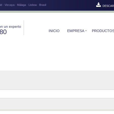
d · Vizcaya · Málaga · Lisboa · Brasil
DESCAR
on un experto
580
INICIO
EMPRESA
PRODUCTO