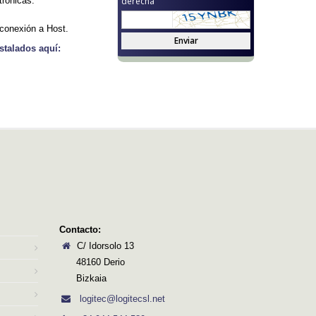
trónicas.
derecha
 conexión a Host.
Enviar
stalados aquí:
Contacto:
C/ Idorsolo 13
48160 Derio
Bizkaia
logitec@logitecsl.net