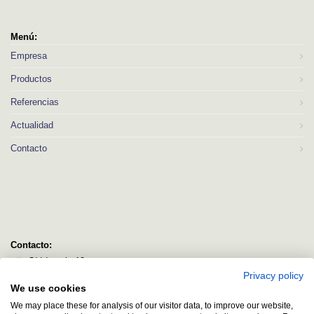
Menú:
Empresa
Productos
Referencias
Actualidad
Contacto
Contacto:
C/ Idorsolo 13
Privacy policy
48160 Derio
We use cookies
Bizkaia
We may place these for analysis of our visitor data, to improve our website,
logitec@logitecsl.net