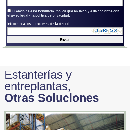
El envío de este formulario implica que ha leído y está conforme con
el
aviso legal
y la
política de privacidad
.
Introduzca los caracteres de la derecha
Enviar
Estanterías y
entreplantas,
Otras Soluciones