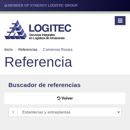
MEMBER OF SYNERGY LOGISTIC GROUP.
Toggle
navigat
Inicio
Referencias
Conservas Rosara
Referencia
Buscador de referencias
Volver