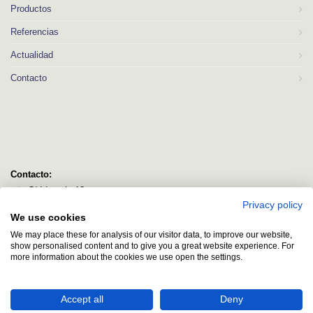
Productos
Referencias
Actualidad
Contacto
Contacto:
C/ Idorsolo 13
Privacy policy
48160 Derio
We use cookies
Bizkaia
We may place these for analysis of our visitor data, to improve our website,
logitec@logitecsl.net
show personalised content and to give you a great website experience. For
more information about the cookies we use open the settings.
+34 944 544 580
+34 944 545 406
Accept all
Deny