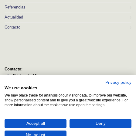
Referencias
Actualidad
Contacto
Contacto:
C/ Idorsolo 13
Privacy policy
48160 Derio
We use cookies
Bizkaia
We may place these for analysis of our visitor data, to improve our website,
logitec@logitecsl.net
show personalised content and to give you a great website experience. For
more information about the cookies we use open the settings.
+34 944 544 580
+34 944 545 406
Accept all
Deny
No, adjust