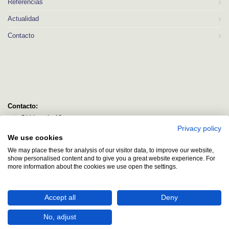
Referencias
Actualidad
Contacto
Contacto:
C/ Idorsolo 13
Privacy policy
48160 Derio
We use cookies
Bizkaia
We may place these for analysis of our visitor data, to improve our website,
logitec@logitecsl.net
show personalised content and to give you a great website experience. For
more information about the cookies we use open the settings.
+34 944 544 580
+34 944 545 406
Accept all
Deny
No, adjust