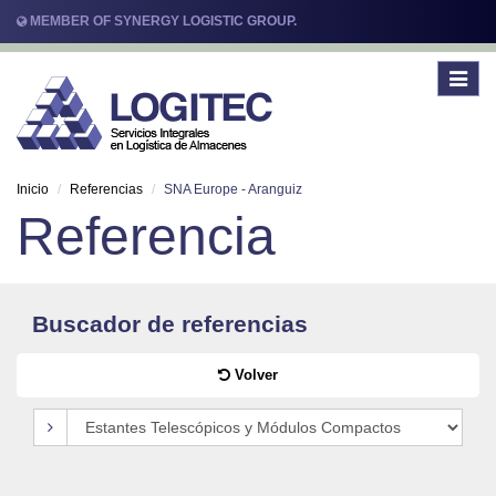
MEMBER OF SYNERGY LOGISTIC GROUP.
Toggle
navigat
Inicio
Referencias
SNA Europe - Aranguiz
Referencia
Buscador de referencias
Volver