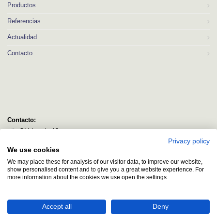
Productos
Referencias
Actualidad
Contacto
Contacto:
C/ Idorsolo 13
Privacy policy
48160 Derio
We use cookies
Bizkaia
We may place these for analysis of our visitor data, to improve our website,
logitec@logitecsl.net
show personalised content and to give you a great website experience. For
more information about the cookies we use open the settings.
+34 944 544 580
+34 944 545 406
Accept all
Deny