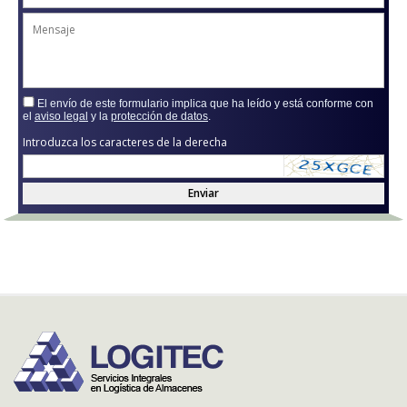
El envío de este formulario implica que ha leído y está conforme con
el
aviso legal
y la
protección de datos
.
Introduzca los caracteres de la derecha
Enviar