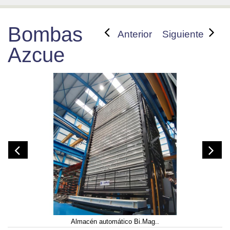
Bombas
Anterior
Siguiente
Azcue
Almacén automático Bi.Mag..