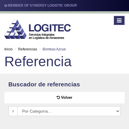
MEMBER OF SYNERGY LOGISTIC GROUP.
Toggle
navigat
Inicio
Referencias
Bombas Azcue
Referencia
Buscador de referencias
Volver