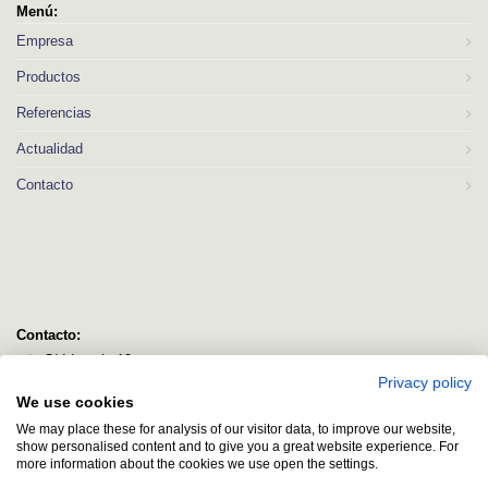
Menú:
Empresa
Productos
Referencias
Actualidad
Contacto
Contacto:
C/ Idorsolo 13
Privacy policy
48160 Derio
We use cookies
Bizkaia
We may place these for analysis of our visitor data, to improve our website,
logitec@logitecsl.net
show personalised content and to give you a great website experience. For
more information about the cookies we use open the settings.
+34 944 544 580