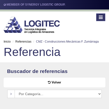
MEMBER OF SYNERGY LOGISTIC GROUP.
Toggle
navigat
Inicio
Referencias
CMZ - Construcciones Mecánicas F. Zumárraga
Referencia
Buscador de referencias
Volver