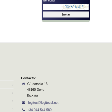
derecha
Enviar
Contacto:
C/ Idorsolo 13
48160 Derio
Bizkaia
logitec@logitecsl.net
+34 944 544 580