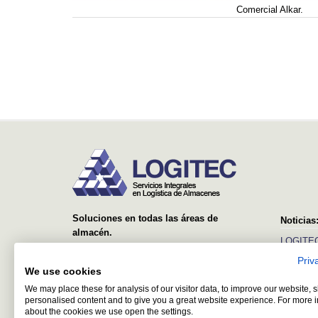
Comercial Alkar.
Soluciones en todas las áreas de
Noticias
almacén.
LOGITEC
Desde el suministro y montaje de simples
Priv
Ver más
estanterías, hasta sistemas avanzados con
We use cookies
equipos automáticos y software de control y
We may place these for analysis of our visitor data, to improve our website,
gestión.
personalised content and to give you a great website experience. For more 
about the cookies we use open the settings.