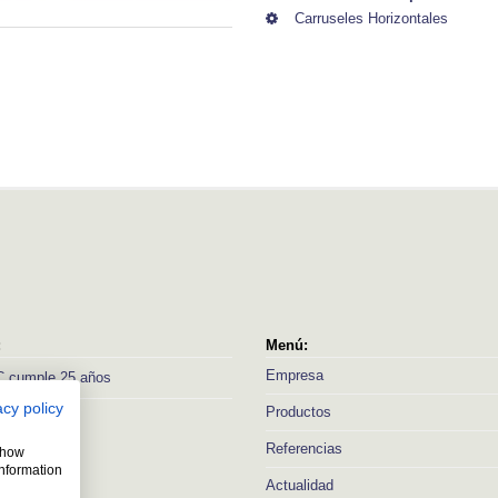
Carruseles Horizontales
:
Menú:
Empresa
 cumple 25 años
acy policy
Productos
Referencias
 show
information
Actualidad