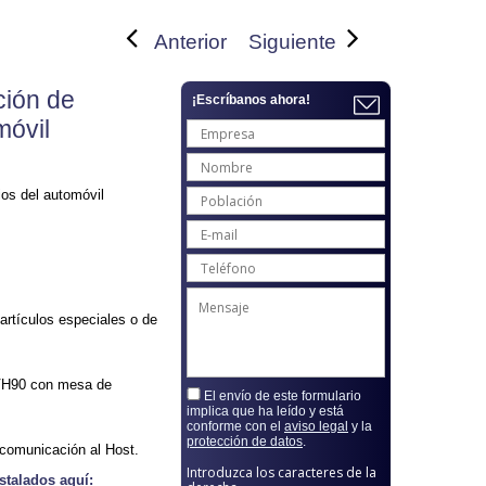
Anterior
Siguiente
ción de
¡Escríbanos ahora!
móvil
ios del automóvil
 artículos especiales o de
 VH90 con mesa de
El envío de este formulario
implica que ha leído y está
conforme con el
aviso legal
y la
protección de datos
.
 comunicación al Host.
Introduzca los caracteres de la
stalados aquí: