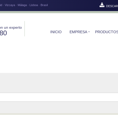
d · Vizcaya · Málaga · Lisboa · Brasil
DESCAR
on un experto
580
INICIO
EMPRESA
PRODUCTO