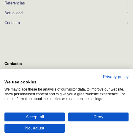
Referencias
Actualidad
Contacto
Contacto:
C/ Idorsolo 13
Privacy policy
48160 Derio
We use cookies
Bizkaia
We may place these for analysis of our visitor data, to improve our website,
logitec@logitecsl.net
show personalised content and to give you a great website experience. For
more information about the cookies we use open the settings.
+34 944 544 580
+34 944 545 406
Accept all
Deny
No, adjust