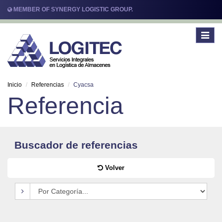
MEMBER OF SYNERGY LOGISTIC GROUP.
Toggle
navigat
Inicio
Referencias
Cyacsa
Referencia
Buscador de referencias
Volver