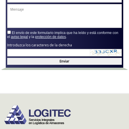
El envío de este formulario implica que ha leído y está conforme con
el
aviso legal
y la
protección de datos
.
Introduzca los caracteres de la derecha
Enviar