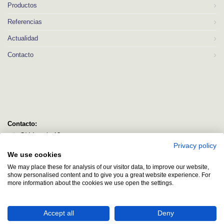
Productos
Referencias
Actualidad
Contacto
Contacto:
C/ Idorsolo 13
Privacy policy
48160 Derio
We use cookies
Bizkaia
We may place these for analysis of our visitor data, to improve our website,
logitec@logitecsl.net
show personalised content and to give you a great website experience. For
more information about the cookies we use open the settings.
+34 944 544 580
+34 944 545 406
Accept all
Deny