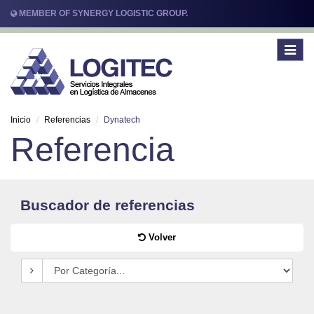
MEMBER OF SYNERGY LOGISTIC GROUP.
Toggle
navigat
Inicio
Referencias
Dynatech
Referencia
Buscador de referencias
Volver