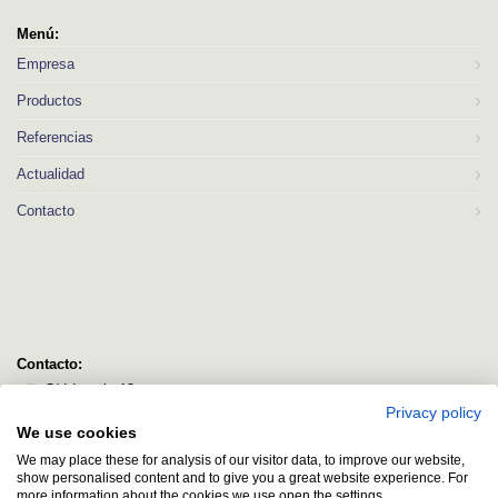
Menú:
Empresa
Productos
Referencias
Actualidad
Contacto
Contacto:
C/ Idorsolo 13
Privacy policy
48160 Derio
We use cookies
Bizkaia
We may place these for analysis of our visitor data, to improve our website,
logitec@logitecsl.net
show personalised content and to give you a great website experience. For
more information about the cookies we use open the settings.