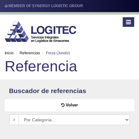
MEMBER OF SYNERGY LOGISTIC GROUP.
Toggle
navigat
Inicio
Referencias
Forza (Jundiz)
Referencia
Buscador de referencias
Volver