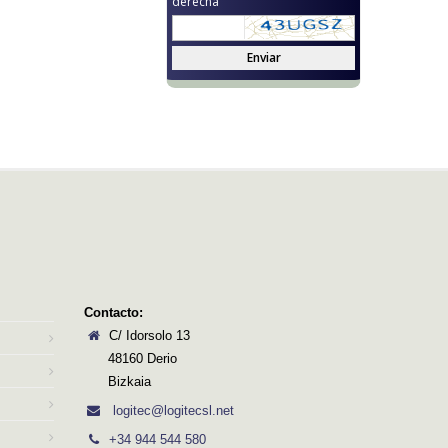
derecha
Enviar
Contacto:
C/ Idorsolo 13
48160 Derio
Bizkaia
logitec@logitecsl.net
+34 944 544 580