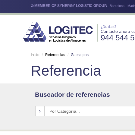
MEMBER OF SYNERGY LOGISTIC GROUP.
Barcelona · Madri
¿Dudas?
Contacte ahora c
944 544 
Inicio
Referencias
Gaestopas
Referencia
Buscador de referencias