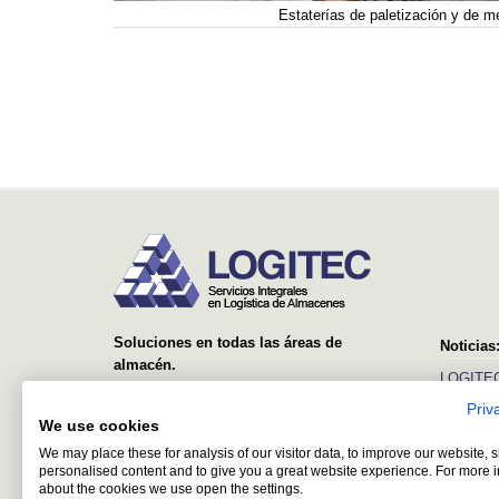
Estaterías de paletización y de m
Soluciones en todas las áreas de
Noticias
almacén.
LOGITEC
Desde el suministro y montaje de simples
Priv
Ver más
estanterías, hasta sistemas avanzados con
We use cookies
equipos automáticos y software de control y
We may place these for analysis of our visitor data, to improve our website,
gestión.
personalised content and to give you a great website experience. For more 
about the cookies we use open the settings.