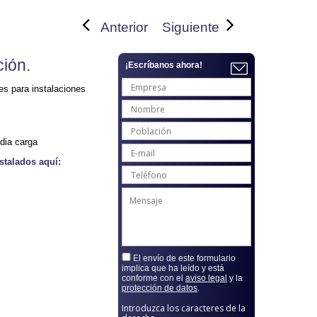
Anterior
Siguiente
ción.
¡Escríbanos ahora!
es para instalaciones
dia carga
stalados aquí:
El envío de este formulario
implica que ha leído y está
conforme con el
aviso legal
y la
protección de datos
.
Introduzca los caracteres de la