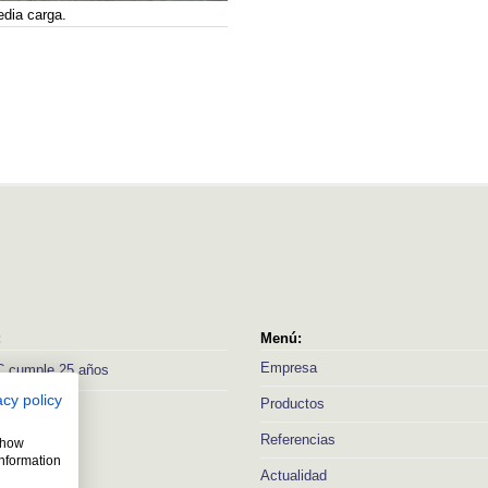
edia carga.
:
Menú:
Empresa
 cumple 25 años
acy policy
Productos
Referencias
 show
information
Actualidad