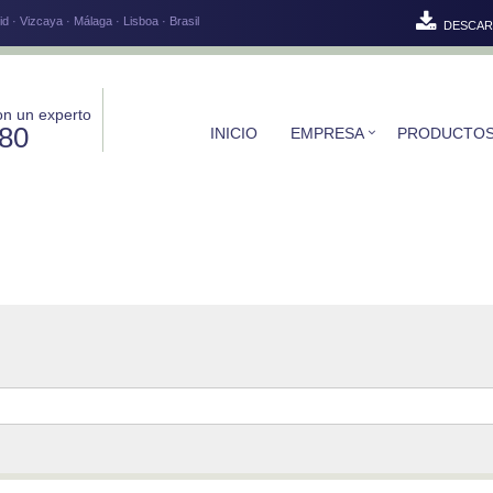
d · Vizcaya · Málaga · Lisboa · Brasil
DESCAR
on un experto
580
INICIO
EMPRESA
PRODUCTO