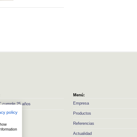
:
Menú:
Empresa
 cumple 25 años
acy policy
Productos
Referencias
 show
information
Actualidad