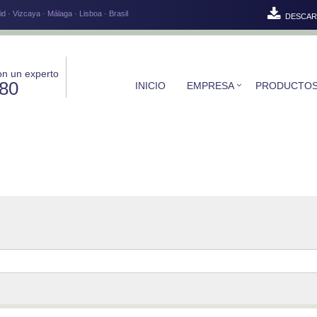
d · Vizcaya · Málaga · Lisboa · Brasil
DESCAR
on un experto
580
INICIO
EMPRESA
PRODUCTO