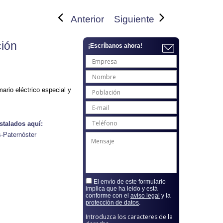
Anterior
Siguiente
ión
¡Escríbanos ahora!
rio eléctrico especial y
stalados aquí:
-Paternóster
El envío de este formulario
implica que ha leído y está
conforme con el
aviso legal
y la
protección de datos
.
Introduzca los caracteres de la