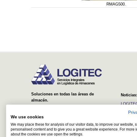
RMAG500.
Soluciones en todas las áreas de
Noticias
almacén.
LOGITEC
Desde el suministro y montaje de simples
Priv
Ver más
estanterías, hasta sistemas avanzados con
We use cookies
equipos automáticos y software de control y
We may place these for analysis of our visitor data, to improve our website,
gestión.
personalised content and to give you a great website experience. For more 
about the cookies we use open the settings.