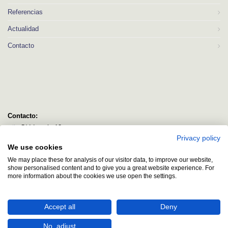
Referencias
Actualidad
Contacto
Contacto:
C/ Idorsolo 13
Privacy policy
48160 Derio
We use cookies
Bizkaia
We may place these for analysis of our visitor data, to improve our website,
logitec@logitecsl.net
show personalised content and to give you a great website experience. For
more information about the cookies we use open the settings.
+34 944 544 580
+34 944 545 406
Accept all
Deny
No, adjust