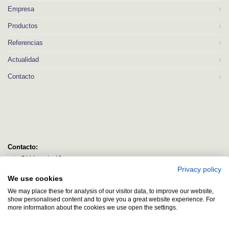
Empresa
Productos
Referencias
Actualidad
Contacto
Contacto:
C/ Idorsolo 13
Privacy policy
48160 Derio
We use cookies
Bizkaia
We may place these for analysis of our visitor data, to improve our website,
logitec@logitecsl.net
show personalised content and to give you a great website experience. For
more information about the cookies we use open the settings.
+34 944 544 580
+34 944 545 406