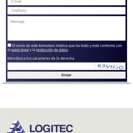
El envío de este formulario implica que ha leído y está conforme con
el
aviso legal
y la
protección de datos
.
Introduzca los caracteres de la derecha
Enviar