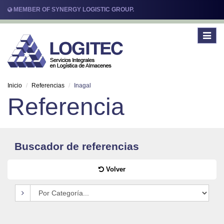
MEMBER OF SYNERGY LOGISTIC GROUP.
Toggle
navigat
Inicio
Referencias
Inagal
Referencia
Buscador de referencias
Volver