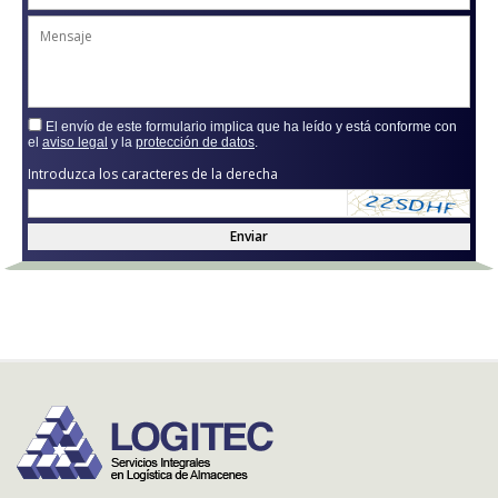
El envío de este formulario implica que ha leído y está conforme con
el
aviso legal
y la
protección de datos
.
Introduzca los caracteres de la derecha
Enviar