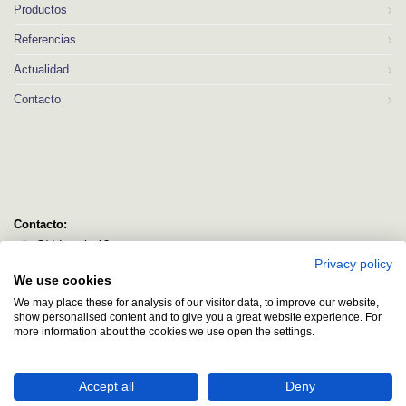
Productos
Referencias
Actualidad
Contacto
Contacto:
C/ Idorsolo 13
Privacy policy
48160 Derio
We use cookies
Bizkaia
We may place these for analysis of our visitor data, to improve our website,
logitec@logitecsl.net
show personalised content and to give you a great website experience. For
more information about the cookies we use open the settings.
+34 944 544 580
+34 944 545 406
Accept all
Deny