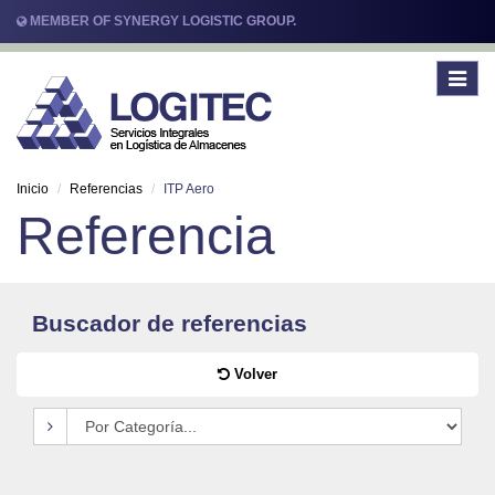
MEMBER OF SYNERGY LOGISTIC GROUP.
Toggle
navigat
Inicio
Referencias
ITP Aero
Referencia
Buscador de referencias
Volver