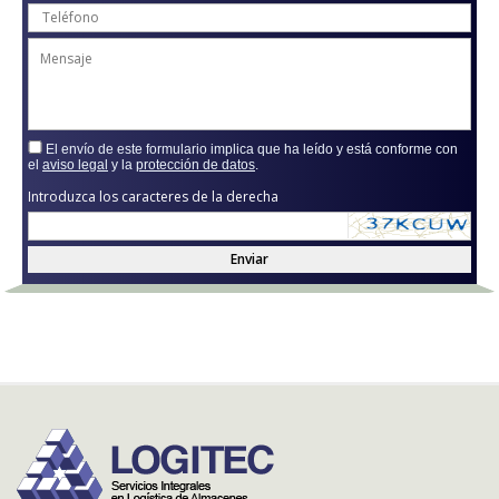
El envío de este formulario implica que ha leído y está conforme con
el
aviso legal
y la
protección de datos
.
Introduzca los caracteres de la derecha
Enviar