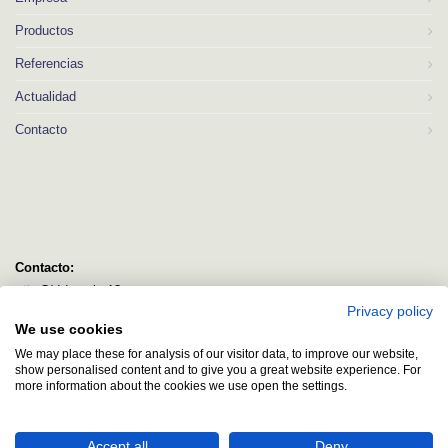
Productos
Referencias
Actualidad
Contacto
Contacto:
C/ Idorsolo 13
Privacy policy
48160 Derio
We use cookies
Bizkaia
We may place these for analysis of our visitor data, to improve our website,
logitec@logitecsl.net
show personalised content and to give you a great website experience. For
more information about the cookies we use open the settings.
+34 944 544 580
+34 944 545 406
Accept all
Deny