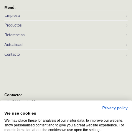
Menú:
Empresa
Productos
Referencias
Actualidad
Contacto
Contacto:
C/ Idorsolo 13
Privacy policy
48160 Derio
We use cookies
Bizkaia
We may place these for analysis of our visitor data, to improve our website,
logitec@logitecsl.net
show personalised content and to give you a great website experience. For
more information about the cookies we use open the settings.