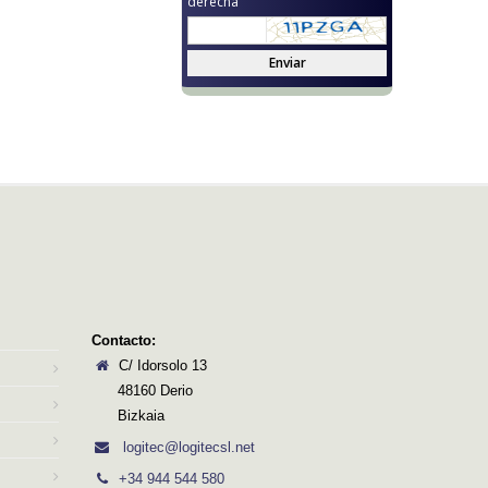
derecha
Enviar
Contacto:
C/ Idorsolo 13
48160 Derio
Bizkaia
logitec@logitecsl.net
+34 944 544 580