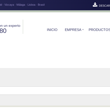
d · Vizcaya · Málaga · Lisboa · Brasil
DESCAR
on un experto
580
INICIO
EMPRESA
PRODUCTO