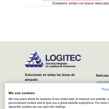
Estantería Jumbo con brazos telescópi
Soluciones en todas las áreas de
Noticias
almacén.
LOGITEC
Desde el suministro y montaje de simples
Priv
Ver más
estanterías, hasta sistemas avanzados con
We use cookies
equipos automáticos y software de control y
We may place these for analysis of our visitor data, to improve our website,
gestión.
personalised content and to give you a great website experience. For more 
about the cookies we use open the settings.