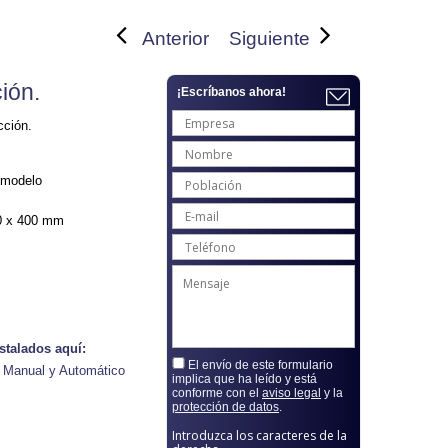
Anterior
Siguiente
ión.
¡Escríbanos ahora!
cción.
 modelo
20 x 400 mm
stalados aquí:
El envío de este formulario
 Manual y Automático
implica que ha leído y está
conforme con el
aviso legal
y la
protección de datos
.
Introduzca los caracteres de la