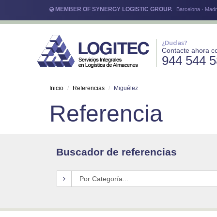
MEMBER OF SYNERGY LOGISTIC GROUP.
Barcelona · Madri
¿Dudas?
Contacte ahora c
944 544 
Inicio
Referencias
Miguélez
Referencia
Buscador de referencias