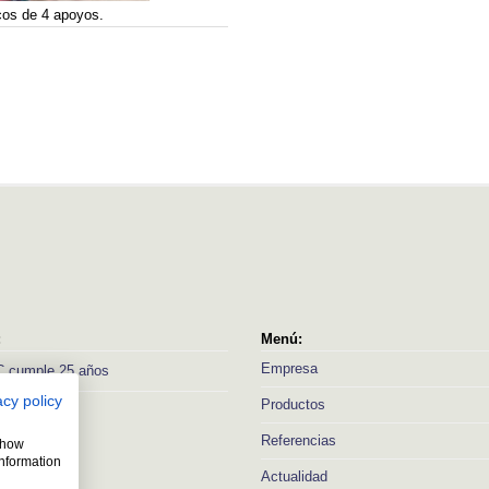
cos de 4 apoyos.
:
Menú:
Empresa
 cumple 25 años
acy policy
Productos
Referencias
 show
information
Actualidad