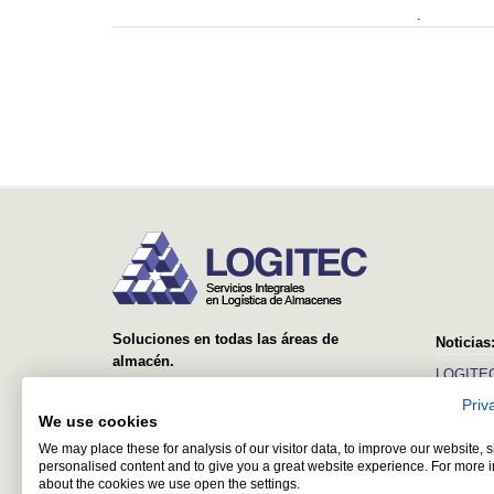
.
Soluciones en todas las áreas de
Noticias
almacén.
LOGITEC
Desde el suministro y montaje de simples
Priv
Ver más
estanterías, hasta sistemas avanzados con
We use cookies
equipos automáticos y software de control y
We may place these for analysis of our visitor data, to improve our website,
gestión.
personalised content and to give you a great website experience. For more 
about the cookies we use open the settings.