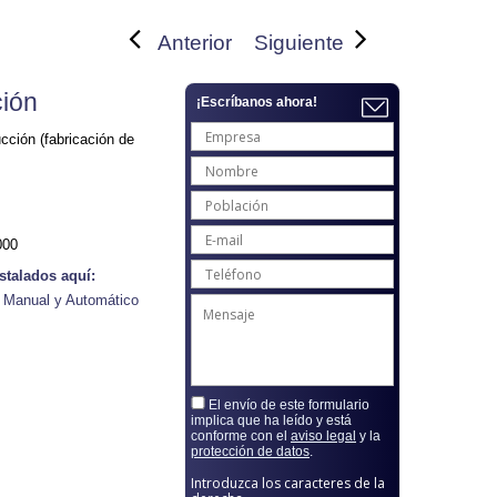
Anterior
Siguiente
ión
¡Escríbanos ahora!
ción (fabricación de
000
stalados aquí:
 Manual y Automático
El envío de este formulario
implica que ha leído y está
conforme con el
aviso legal
y la
protección de datos
.
Introduzca los caracteres de la