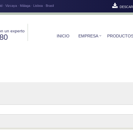
d · Vizcaya · Málaga · Lisboa · Brasil
DESCAR
on un experto
580
INICIO
EMPRESA
PRODUCTO