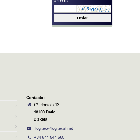
derecha
Enviar
Contacto:
C/ Idorsolo 13
48160 Derio
Bizkaia
logitec@logitecsl.net
+34 944 544 580