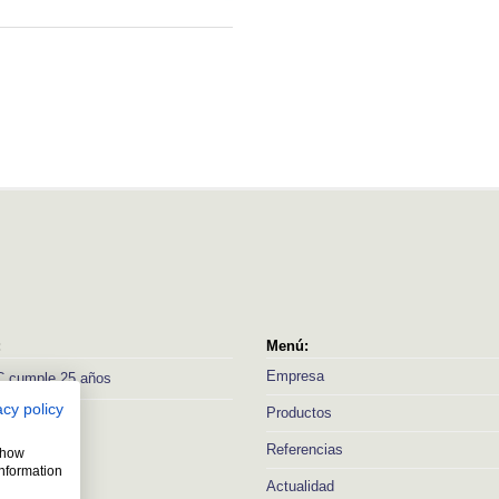
:
Menú:
Empresa
 cumple 25 años
acy policy
Productos
Referencias
 show
information
Actualidad