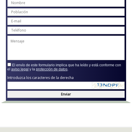
El envío de este formulario implica que ha leído y está conforme con
el
aviso legal
y la
protección de datos
.
Introduzca los caracteres de la derecha
Enviar