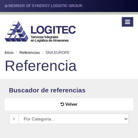
MEMBER OF SYNERGY LOGISTIC GROUP.
Toggle
navigat
Inicio
Referencias
SNA EUROPE
Referencia
Buscador de referencias
Volver