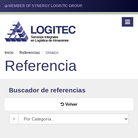
MEMBER OF SYNERGY LOGISTIC GROUP.
Toggle
navigat
Inicio
Referencias
Unialco
Referencia
Buscador de referencias
Volver