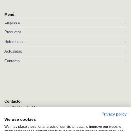
Menú:
Empresa
Productos
Referencias
Actualidad
Contacto
Contacto:
C/ Idorsolo 13
Privacy policy
48160 Derio
We use cookies
Bizkaia
We may place these for analysis of our visitor data, to improve our website,
logitec@logitecsl.net