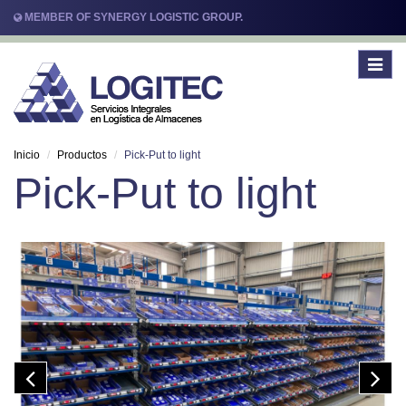
MEMBER OF SYNERGY LOGISTIC GROUP.
Toggle
navigat
Inicio
Productos
Pick-Put to light
Pick-Put to light