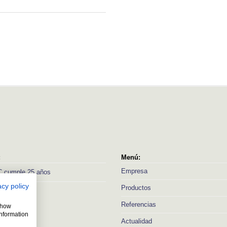
:
Menú:
Empresa
 cumple 25 años
acy policy
Productos
Referencias
 show
information
Actualidad