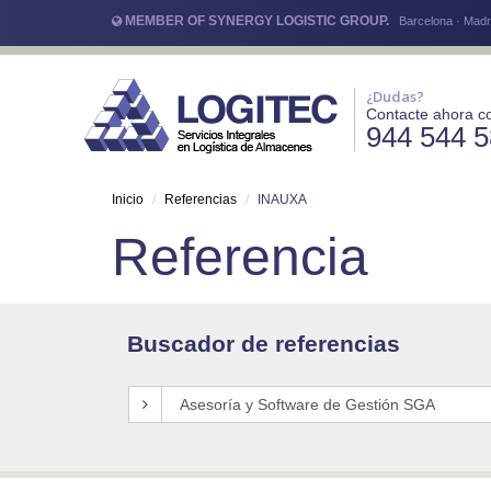
MEMBER OF SYNERGY LOGISTIC GROUP.
Barcelona · Madri
¿Dudas?
Contacte ahora c
944 544 
Inicio
Referencias
INAUXA
Referencia
Buscador de referencias