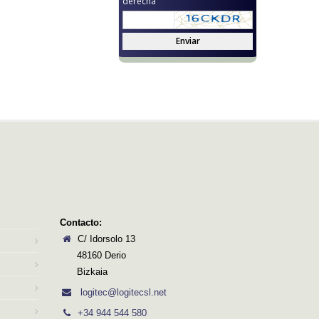
derecha
Enviar
Contacto:
C/ Idorsolo 13
48160 Derio
Bizkaia
logitec@logitecsl.net
+34 944 544 580