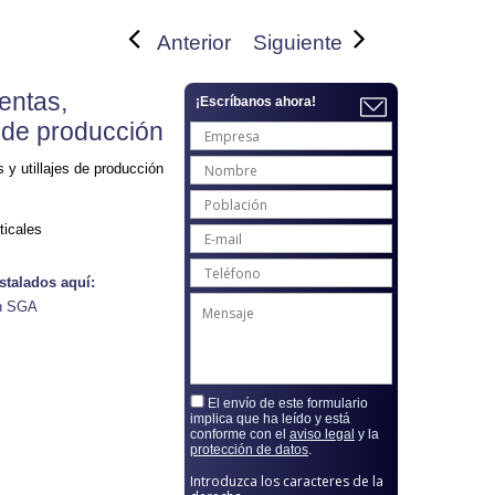
Anterior
Siguiente
entas,
¡Escríbanos ahora!
s de producción
y utillajes de producción
ticales
stalados aquí:
ón SGA
El envío de este formulario
implica que ha leído y está
conforme con el
aviso legal
y la
protección de datos
.
Introduzca los caracteres de la