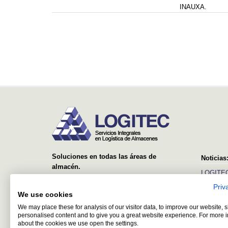
INAUXA.
Soluciones en todas las áreas de
Noticias
almacén.
LOGITEC
Desde el suministro y montaje de simples
Priv
Ver más
estanterías, hasta sistemas avanzados con
We use cookies
equipos automáticos y software de control y
We may place these for analysis of our visitor data, to improve our website,
gestión.
personalised content and to give you a great website experience. For more 
about the cookies we use open the settings.