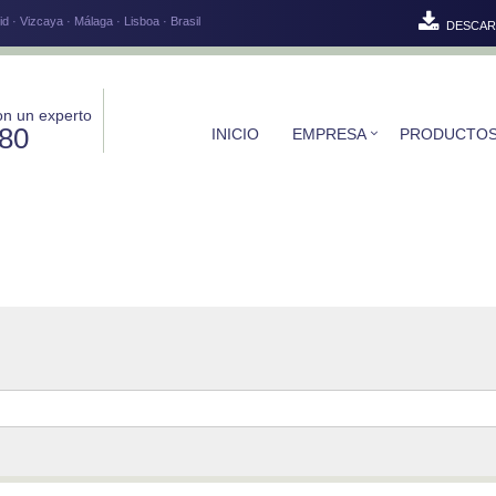
d · Vizcaya · Málaga · Lisboa · Brasil
DESCAR
on un experto
580
INICIO
EMPRESA
PRODUCTO