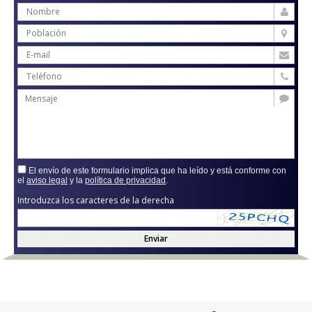
El envío de este formulario implica que ha leído y está conforme con
el
aviso legal
y la
política de privacidad
.
Introduzca los caracteres de la derecha
Enviar