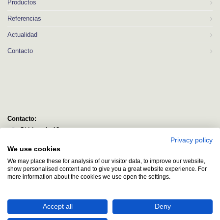
Productos
Referencias
Actualidad
Contacto
Contacto:
C/ Idorsolo 13
Privacy policy
48160 Derio
We use cookies
Bizkaia
We may place these for analysis of our visitor data, to improve our website,
logitec@logitecsl.net
show personalised content and to give you a great website experience. For
more information about the cookies we use open the settings.
+34 944 544 580
+34 944 545 406
Accept all
Deny