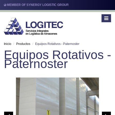
MEMBER OF SYNERGY LOGISTIC GROUP.
Toggle
navigat
Inicio
Productos
Equipos Rotativos - Paternoster
Equipos Rotativos -
Paternoster