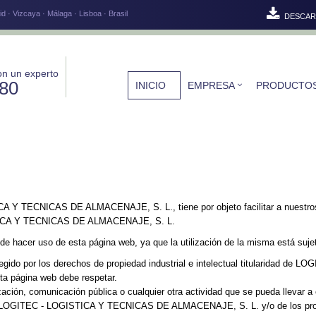
d · Vizcaya · Málaga · Lisboa · Brasil
DESCAR
on un experto
580
INICIO
EMPRESA
PRODUCTO
A Y TECNICAS DE ALMACENAJE, S. L., tiene por objeto facilitar a nuestros c
ISTICA Y TECNICAS DE ALMACENAJE, S. L.
de hacer uso de esta página web, ya que la utilización de la misma está suje
rotegido por los derechos de propiedad industrial e intelectual titularid
sta página web debe respetar.
ización, comunicación pública o cualquier otra actividad que se pueda llevar 
 de LOGITEC - LOGISTICA Y TECNICAS DE ALMACENAJE, S. L. y/o de los propie