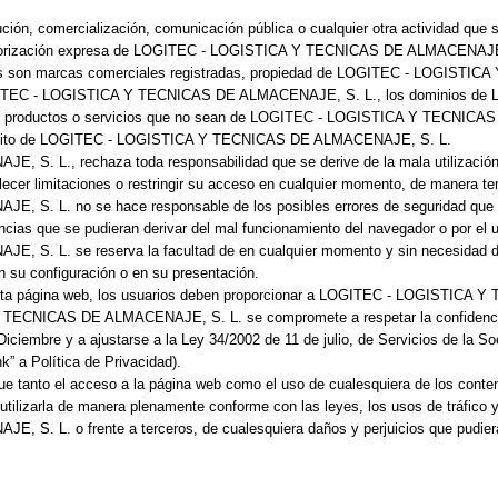
ución, comercialización, comunicación pública o cualquier otra actividad que 
 autorización expresa de LOGITEC - LOGISTICA Y TECNICAS DE ALMACENAJE, S
nas son marcas comerciales registradas, propiedad de LOGITEC - LOGIST
 LOGITEC - LOGISTICA Y TECNICAS DE ALMACENAJE, S. L., los dominios
ros productos o servicios que no sean de LOGITEC - LOGISTICA Y TECNICA
scrédito de LOGITEC - LOGISTICA Y TECNICAS DE ALMACENAJE, S. L.
 L., rechaza toda responsabilidad que se derive de la mala utilización 
ablecer limitaciones o restringir su acceso en cualquier momento, de manera 
 L. no se hace responsable de los posibles errores de seguridad que se p
ncias que se pudieran derivar del mal funcionamiento del navegador o por el 
 L. se reserva la facultad de en cualquier momento y sin necesidad de pr
n su configuración o en su presentación.
en ésta página web, los usuarios deben proporcionar a LOGITEC - LOGISTIC
 TECNICAS DE ALMACENAJE, S. L. se compromete a respetar la confidenciali
mbre y a ajustarse a la Ley 34/2002 de 11 de julio, de Servicios de la Soc
k” a Política de Privacidad).
e tanto el acceso a la página web como el uso de cualesquiera de los conteni
 utilizarla de manera plenamente conforme con las leyes, los usos de tráfico 
 L. o frente a terceros, de cualesquiera daños y perjuicios que pudier