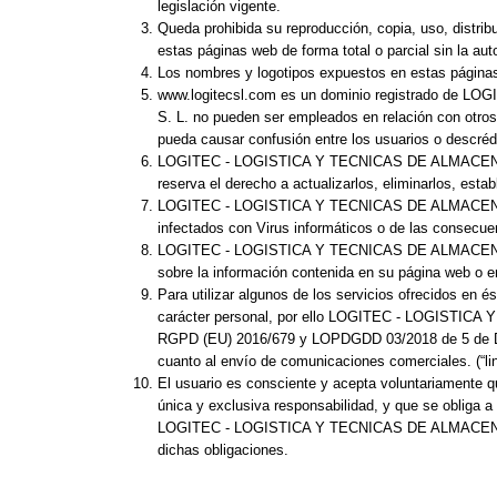
legislación vigente.
Queda prohibida su reproducción, copia, uso, distrib
estas páginas web de forma total o parcial sin la
Los nombres y logotipos expuestos en estas pági
www.logitecsl.com es un dominio registrado de
S. L. no pueden ser empleados en relación con ot
pueda causar confusión entre los usuarios o de
LOGITEC - LOGISTICA Y TECNICAS DE ALMACENAJE, S.
reserva el derecho a actualizarlos, eliminarlos, est
LOGITEC - LOGISTICA Y TECNICAS DE ALMACENAJE, S.
infectados con Virus informáticos o de las consecue
LOGITEC - LOGISTICA Y TECNICAS DE ALMACENAJE, S.
sobre la información contenida en su página web o e
Para utilizar algunos de los servicios ofrecidos 
carácter personal, por ello LOGITEC - LOGISTICA Y
RGPD (EU) 2016/679 y LOPDGDD 03/2018 de 5 de Dicie
cuanto al envío de comunicaciones comerciales. (“lin
El usuario es consciente y acepta voluntariamente qu
única y exclusiva responsabilidad, y que se obliga a
LOGITEC - LOGISTICA Y TECNICAS DE ALMACENAJE, S.
dichas obligaciones.