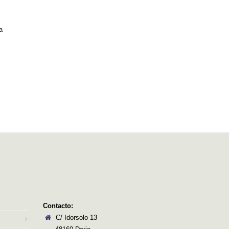
a
Contacto:
C/ Idorsolo 13