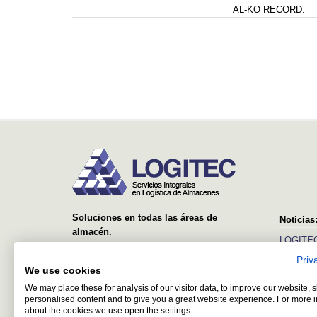
AL-KO RECORD.
Soluciones en todas las áreas de
Noticias
almacén.
LOGITEC
Desde el suministro y montaje de simples
Priv
Ver más
estanterías, hasta sistemas avanzados con
We use cookies
equipos automáticos y software de control y
We may place these for analysis of our visitor data, to improve our website,
gestión.
personalised content and to give you a great website experience. For more 
about the cookies we use open the settings.