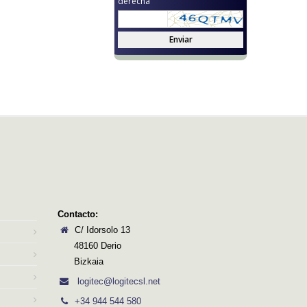
derecha
Enviar
Contacto:
C/ Idorsolo 13
48160 Derio
Bizkaia
logitec@logitecsl.net
+34 944 544 580