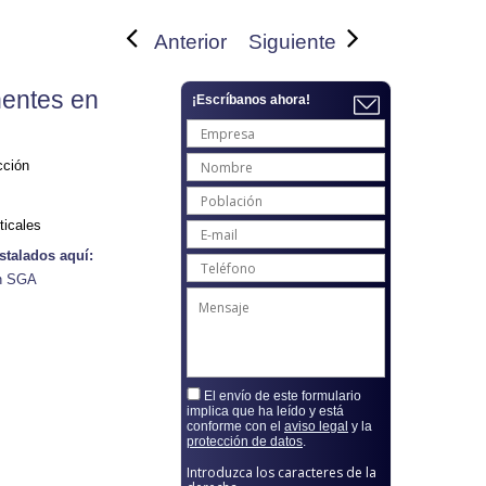
Anterior
Siguiente
entes en
¡Escríbanos ahora!
cción
ticales
stalados aquí:
ón SGA
El envío de este formulario
implica que ha leído y está
conforme con el
aviso legal
y la
protección de datos
.
Introduzca los caracteres de la