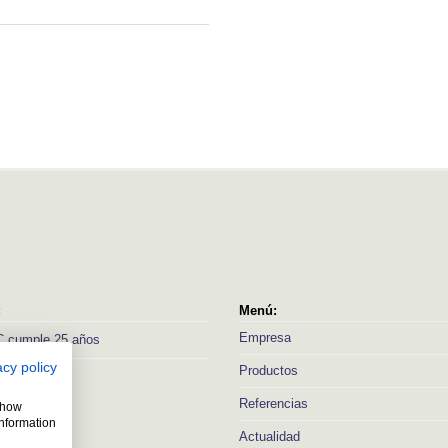
:
Menú:
Empresa
 cumple 25 años
acy policy
Productos
Referencias
 show
information
Actualidad