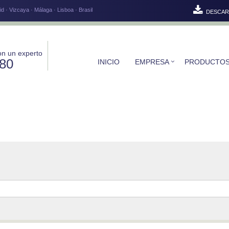
d · Vizcaya · Málaga · Lisboa · Brasil
DESCAR
on un experto
580
INICIO
EMPRESA
PRODUCTO