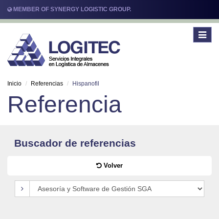
MEMBER OF SYNERGY LOGISTIC GROUP.
Toggle
navigat
Inicio
Referencias
Hispanofil
Referencia
Buscador de referencias
Volver