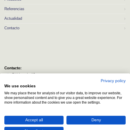
Referencias
Actualidad
Contacto
Contacto:
C/ Idorsolo 13
Privacy policy
48160 Derio
We use cookies
Bizkaia
We may place these for analysis of our visitor data, to improve our website,
logitec@logitecsl.net
show personalised content and to give you a great website experience. For
more information about the cookies we use open the settings.
+34 944 544 580
+34 944 545 406
Accept all
Deny