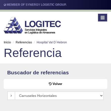
MEMBER OF SYNERGY LOGISTIC GROUP.
Toggle
navigat
Inicio
Referencias
Hospital Val D´Hebron
Referencia
Buscador de referencias
Volver