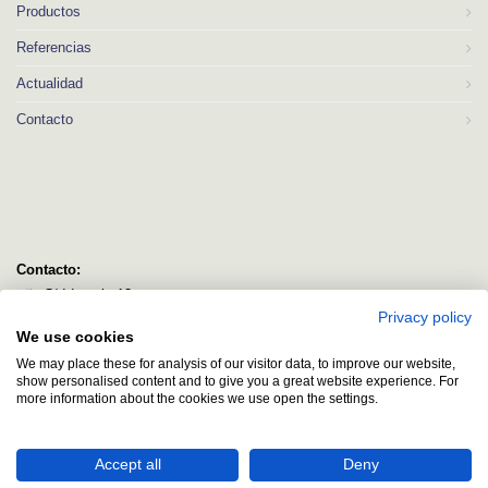
Productos
Referencias
Actualidad
Contacto
Contacto:
C/ Idorsolo 13
Privacy policy
48160 Derio
We use cookies
Bizkaia
We may place these for analysis of our visitor data, to improve our website,
logitec@logitecsl.net
show personalised content and to give you a great website experience. For
more information about the cookies we use open the settings.
+34 944 544 580
+34 944 545 406
Accept all
Deny