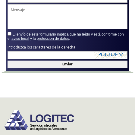
El envío de este formulario implica que ha leído y está conforme con
el
aviso legal
y la
protección de datos
.
Introduzca los caracteres de la derecha
Enviar