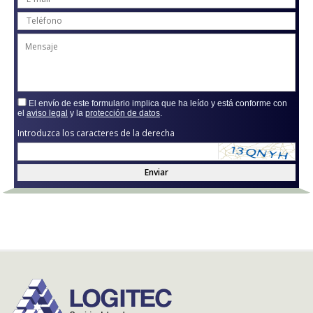
El envío de este formulario implica que ha leído y está conforme con
el
aviso legal
y la
protección de datos
.
Introduzca los caracteres de la derecha
Enviar