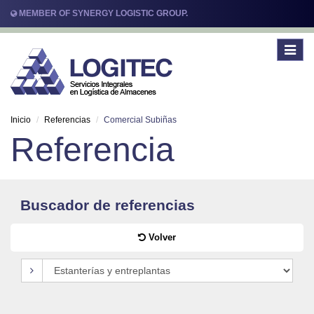
MEMBER OF SYNERGY LOGISTIC GROUP.
Toggle
navigat
Inicio
Referencias
Comercial Subiñas
Referencia
Buscador de referencias
Volver