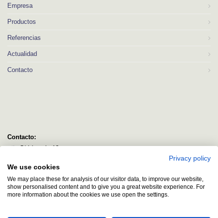
Empresa
Productos
Referencias
Actualidad
Contacto
Contacto:
C/ Idorsolo 13
Privacy policy
48160 Derio
We use cookies
Bizkaia
We may place these for analysis of our visitor data, to improve our website,
logitec@logitecsl.net
show personalised content and to give you a great website experience. For
more information about the cookies we use open the settings.
+34 944 544 580
+34 944 545 406