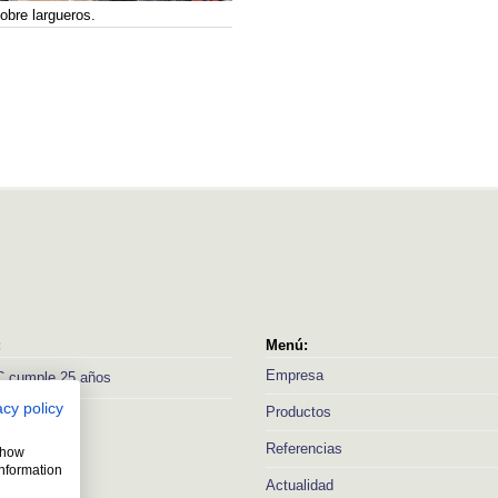
obre largueros.
:
Menú:
Empresa
 cumple 25 años
acy policy
Productos
Referencias
 show
information
Actualidad