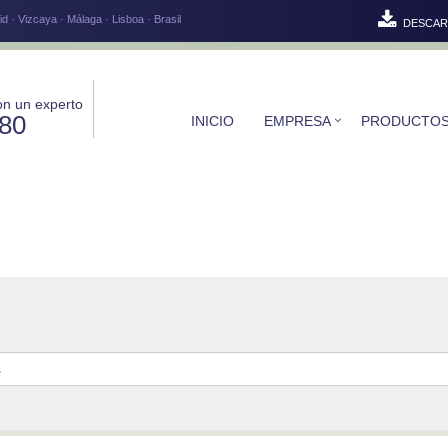
d · Vizcaya · Málaga · Lisboa · Brasil
DESCAR
on un experto
580
INICIO
EMPRESA
PRODUCTO