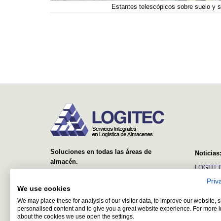
Estantes telescópicos sobre suelo y s
Soluciones en todas las áreas de
Noticias
almacén.
LOGITEC
Desde el suministro y montaje de simples
Priv
Ver más
estanterías, hasta sistemas avanzados con
We use cookies
equipos automáticos y software de control y
We may place these for analysis of our visitor data, to improve our website,
gestión.
personalised content and to give you a great website experience. For more 
about the cookies we use open the settings.