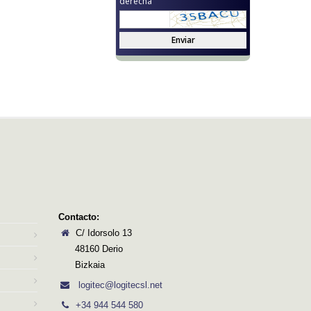
derecha
Enviar
Contacto:
C/ Idorsolo 13
48160 Derio
Bizkaia
logitec@logitecsl.net
+34 944 544 580