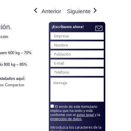
Anterior
Siguiente
ión.
¡Escríbanos ahora!
cción
guero 600 kg – 70%
elo 800 kg – 85%
stalados aquí:
los Compactos
El envío de este formulario
implica que ha leído y está
conforme con el
aviso legal
y la
protección de datos
.
Introduzca los caracteres de la