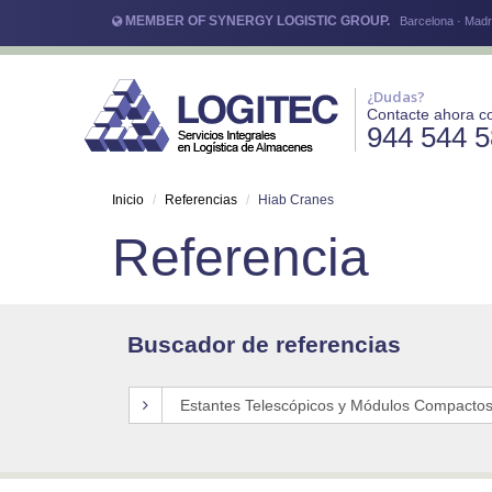
MEMBER OF SYNERGY LOGISTIC GROUP.
Barcelona · Madri
¿Dudas?
Contacte ahora c
944 544 
Inicio
Referencias
Hiab Cranes
Referencia
Buscador de referencias