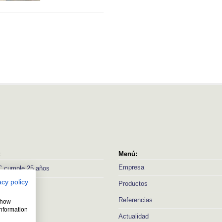
:
Menú:
Empresa
 cumple 25 años
acy policy
Productos
Referencias
 show
information
Actualidad