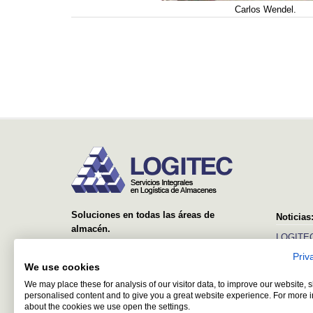
Carlos Wendel.
Soluciones en todas las áreas de
Noticias
almacén.
LOGITEC
Desde el suministro y montaje de simples
Priv
Ver más
estanterías, hasta sistemas avanzados con
We use cookies
equipos automáticos y software de control y
We may place these for analysis of our visitor data, to improve our website,
gestión.
personalised content and to give you a great website experience. For more 
about the cookies we use open the settings.