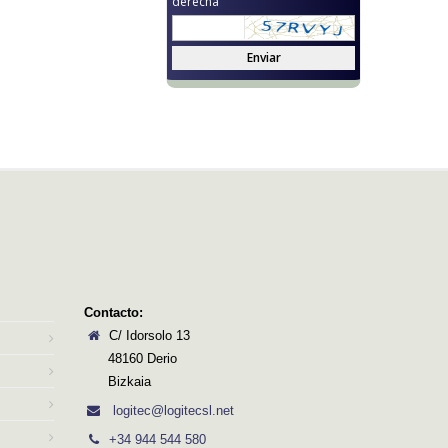
derecha
Enviar
Contacto:
C/ Idorsolo 13
48160 Derio
Bizkaia
logitec@logitecsl.net
+34 944 544 580