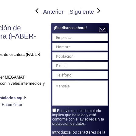
Anterior
Siguiente
ción de
¡Escríbanos ahora!
ura (FABER-
os de escritura (FABER-
noster MEGAMAT
con niveles intermedios y
stalados aquí:
-Paternóster
El envío de este formulario
implica que ha leído y está
conforme con el
aviso legal
y la
protección de datos
.
Introduzca los caracteres de la