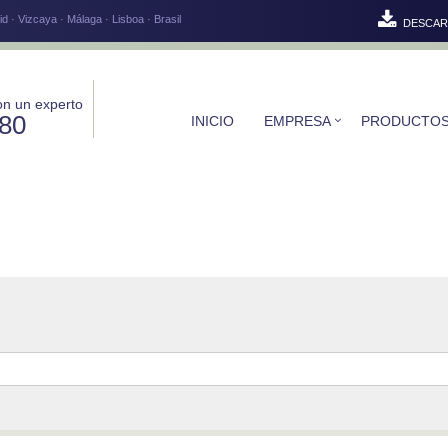
d · Vizcaya · Málaga · Lisboa · Brasil
DESCAR
on un experto
580
INICIO
EMPRESA
PRODUCTO